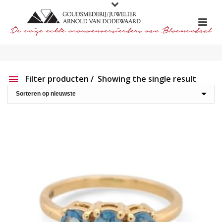
Filter producten
Showing the single result
Aanbieding
Show out of stock products
Productlijn
Reset filter
2e hands
191
Charlotte Ehinger-Schwarz
20
Eigen werk
226
Element
1
Lapponia