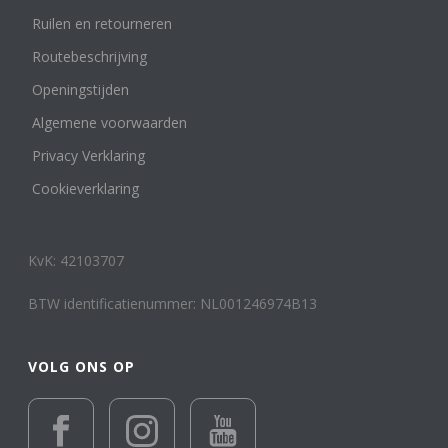
Zegel- of cachet ring
Ruilen en retourneren
1
Edelmetaal
Routebeschrijving
Reset filter
Openingstijden
14 k wit, rosé en geelgoud
1
Algemene voorwaarden
14 karaat geelgoud
103
14 karaat roségoud
2
Privacy Verklaring
14 karaat witgoud
16
Cookieverklaring
18 karaat geelgoud
14
18 karaat roségoud
2
18 karaat witgoud
5
KvK: 42103707
24 karaat goud
1
Geelgoud of Roségoud en/of Combinaties met
BTW identificatienummer: NL001246974B13
Witgoud
502
Keramiek
12
Leer
VOLG ONS OP
1
Platina
3
Titanium en overige materialen
15
Totanium
1