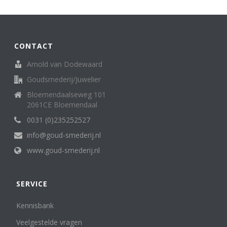
Broche
62
creolen/oorringen
8
creoolhangers
14
Diversen
7
CONTACT
Family Love ring
1
Arnold van Dodewaard
Halssieraden (spangen, colliers en kettingen)
121
Goudsmederij/Juwelier
Hangers
136
Horloges (dames)
13
Bloemendaalseweg 101
Horloges (heren)
2061CE Bloemendaal
3
Letterhanger
2
0031 (0)235252527
Manchetknopen
11
info@goud-smederij.nl
medaillon
6
www.goud-smederij.nl
Miniatuur
25
oorknop/ oorknoppen
16
Oorsieraden
85
SERVICE
Penning, medaille. munt
5
Ringen
302
Kennisbank
Sterrenbeeld
6
Veelgestelde vragen
Zakhorloges
4