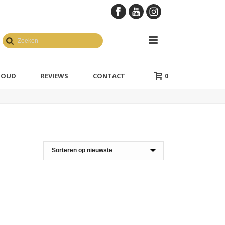
GOUD
REVIEWS
CONTACT
0
en geelgoud
1