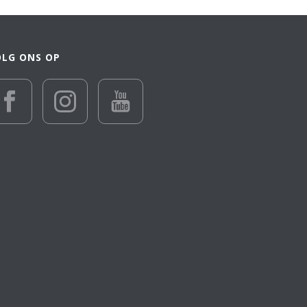
OLG ONS OP
€ 28 055
28 055