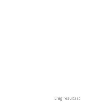
goud
103
goud
2
oud
16
goud
14
goud
2
oud
5
1
ségoud en/of
itgoud
503
rige materialen
15
ina
139
Enig resultaat