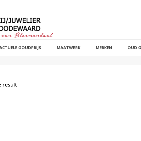
ACTUELE GOUDPRIJS
MAATWERK
MERKEN
OUD 
 result
t of stock products
Sieraad
Edelmetaal
Reset filter
Reset filter
Armbanden
14 k wit, rosé 
82