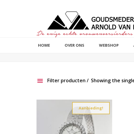
HOME
OVER ONS
WEBSHOP
Filter producten
Showing the single
Aanbieding
Show ou
Aanbieding!
Productlijn
Reset filter
2e hands
191