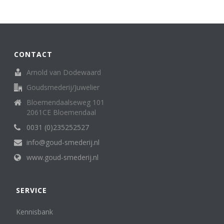
Broche
62
creolen/oorringen
8
creoolhangers
14
Diversen
7
CONTACT
Family Love ring
1
Halssieraden (spangen, colliers en kettingen)
121
Arnold van Dodewaard
Hangers
136
Goudsmederij/Juwelier
Horloges (dames)
13
Bloemendaalseweg 101
Horloges (heren)
3
2061CE Bloemendaal
Letterhanger
2
Manchetknopen
0031 (0)235252527
11
medaillon
6
info@goud-smederij.nl
Miniatuur
25
www.goud-smederij.nl
oorknop/ oorknoppen
16
Oorsieraden
85
Penning, medaille. munt
5
SERVICE
Ringen
302
Sterrenbeeld
Kennisbank
6
Zakhorloges
4