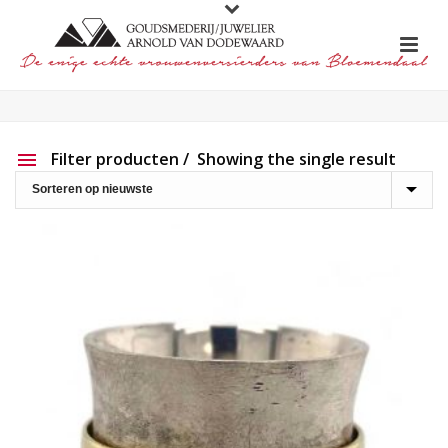
Filter producten
Showing the single result
Aanbieding
Show out of stock products
Productlijn
Reset filter
2e hands
191
Charlotte Ehinger-Schwarz
20
Eigen werk
226
Element
1
Lapponia