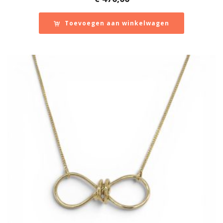
Zegel- of cachet ring
1
Edelmetaal
Toevoegen aan winkelwagen
Reset filter
14 k wit, rosé en geelgoud
1
14 karaat geelgoud
103
14 karaat roségoud
2
14 karaat witgoud
16
18 karaat geelgoud
14
18 karaat roségoud
2
18 karaat witgoud
5
24 karaat goud
1
Geelgoud of Roségoud en/of Combinaties met
Witgoud
503
Keramiek
12
Leer
1
Platina
3
Titanium en overige materialen
15
Totanium
1