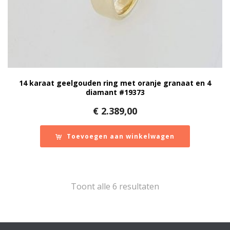
Miniaturen
17
Saturno
1
Tafelzilver
1
Verzilverd bestek en cassettes
1
Price
€ 470
€ 2 389
14 karaat geelgouden ring met oranje granaat en 4
diamant #19373
470
2 389
€
2.389,00
Aanbieding
Toevoegen aan winkelwagen
Show out of stock products
Gesorteerd
Toont alle 6 resultaten
op
nieuwste