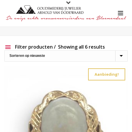
Filter producten
Showing all 6 results
Aanbieding
Show out of stock products
Aanbieding!
Productlijn
Reset filter
2e hands
191
Charlotte Ehinger-Schwarz
20
Eigen werk
227
Element
1
Lapponia