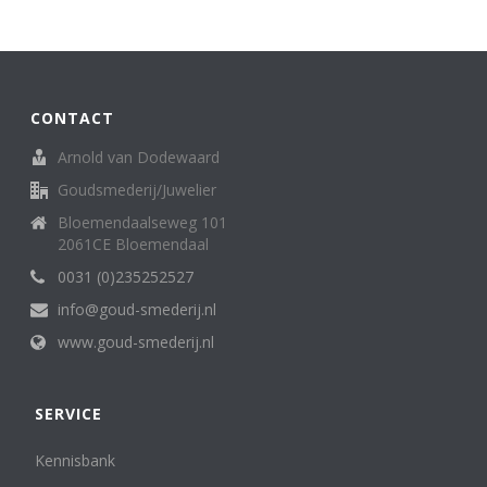
Broche
62
creolen/oorringen
8
creoolhangers
14
Diversen
7
CONTACT
Family Love ring
1
Halssieraden (spangen, colliers en kettingen)
121
Arnold van Dodewaard
Hangers
136
Goudsmederij/Juwelier
Horloges (dames)
13
Bloemendaalseweg 101
Horloges (heren)
3
2061CE Bloemendaal
Letterhanger
2
Manchetknopen
0031 (0)235252527
11
medaillon
6
info@goud-smederij.nl
Miniatuur
25
www.goud-smederij.nl
oorknop/ oorknoppen
16
Oorsieraden
85
Penning, medaille. munt
5
SERVICE
Ringen
302
Sterrenbeeld
Kennisbank
6
Zakhorloges
4