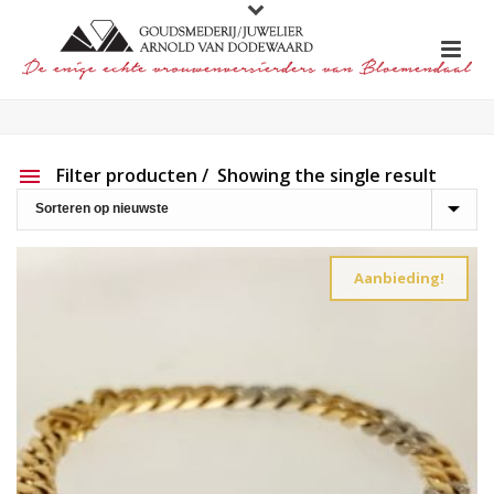
Filter producten
Showing the single result
Aanbieding
Show out of stock products
Aanbieding!
Productlijn
Reset filter
2e hands
191
Charlotte Ehinger-Schwarz
20
Eigen werk
226
Element
1
Lapponia