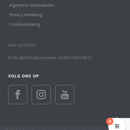
Algemene voorwaarden
Privacy Verklaring
Cookieverklaring
KvK: 42103707
BTW identificatienummer: NL001246974B13
VOLG ONS OP
0