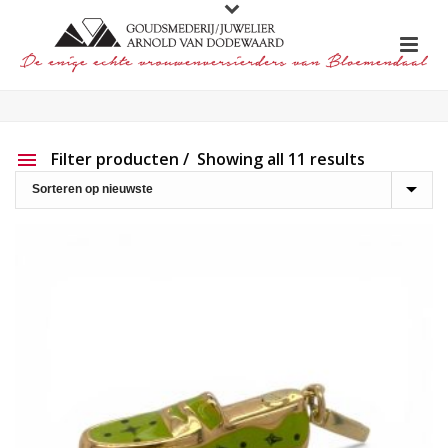
Filter producten
Showing all 11 results
Aanbieding
Show out of stock products
Productlijn
Reset filter
2e hands
191
Charlotte Ehinger-Schwarz
20
Eigen werk
226
Element
1
Lapponia