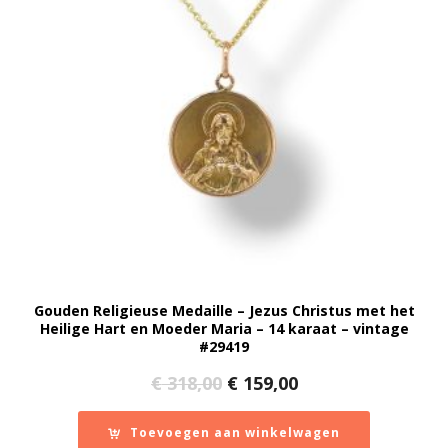
Gouden Religieuse Medaille – Jezus Christus met het
Heilige Hart en Moeder Maria – 14 karaat – vintage
#29419
Oorspronkelijke
Huidige
€
318,00
€
159,00
prijs
prijs
was:
is:
Toevoegen aan winkelwagen