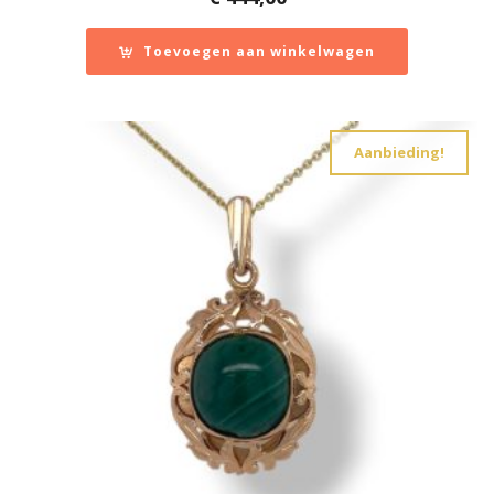
Zegel- of cachet ring
1
Edelmetaal
Toevoegen aan winkelwagen
Reset filter
14 k wit, rosé en geelgoud
1
14 karaat geelgoud
103
Aanbieding!
14 karaat roségoud
2
14 karaat witgoud
16
18 karaat geelgoud
14
18 karaat roségoud
2
18 karaat witgoud
5
24 karaat goud
1
Geelgoud of Roségoud en/of Combinaties met
Witgoud
502
Keramiek
12
Leer
1
Platina
3
Titanium en overige materialen
15
Totanium
1