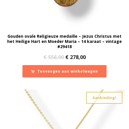
Miniaturen
17
Saturno
1
Tafelzilver
1
Verzilverd bestek en cassettes
1
Price
Gouden ovale Religieuze medaille – Jezus Christus met
het Heilige Hart en Moeder Maria – 14 karaat – vintage
€ 159
€ 955
#29418
Oorspronkelijke
Huidige
€
556,00
€
278,00
159
955
prijs
prijs
Aanbieding
was:
is:
Toevoegen aan winkelwagen
€ 556,00.
€ 278,00.
Show out of stock products
Aanbieding!