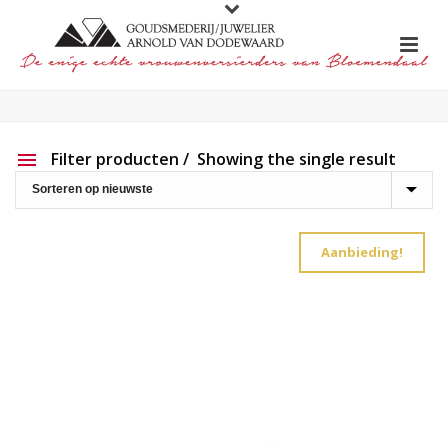
Filter producten
Showing the single result
Aanbieding
Show out of stock products
Aanbieding!
Productlijn
Reset filter
2e hands
191
Charlotte Ehinger-Schwarz
20
Eigen werk
227
Element
1
Lapponia