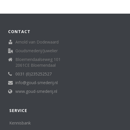
Broche
62
creolen/oorringen
8
creoolhangers
14
Diversen
7
CONTACT
Family Love ring
1
Halssieraden (spangen, colliers en kettingen)
121
Arnold van Dodewaard
Hangers
136
Goudsmederij/Juwelier
Horloges (dames)
13
Bloemendaalseweg 101
Horloges (heren)
3
2061CE Bloemendaal
Letterhanger
2
Manchetknopen
0031 (0)235252527
11
medaillon
6
info@goud-smederij.nl
Miniatuur
25
www.goud-smederij.nl
oorknop/ oorknoppen
16
Oorsieraden
86
Penning, medaille. munt
5
SERVICE
Ringen
302
Sterrenbeeld
Kennisbank
6
Zakhorloges
4