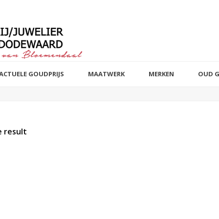
ACTUELE GOUDPRIJS
MAATWERK
MERKEN
OUD 
 result
t of stock products
Sieraad
Edelmetaal
Reset filter
Reset filter
Armbanden
14 k wit, rosé 
82