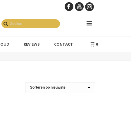
GOUD
REVIEWS
CONTACT
0
en geelgoud
1