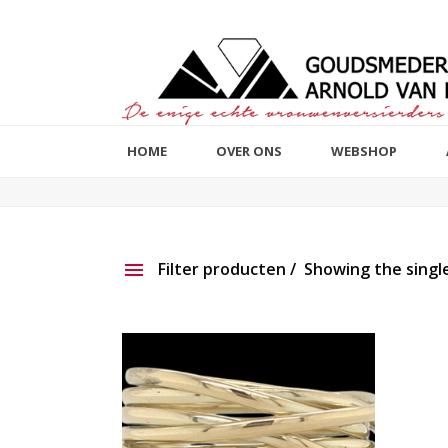
HOME
OVER ONS
WEBSHOP
Filter producten
Showing the single
Aanbieding
Show ou
Productlijn
Reset filter
2e hands
191