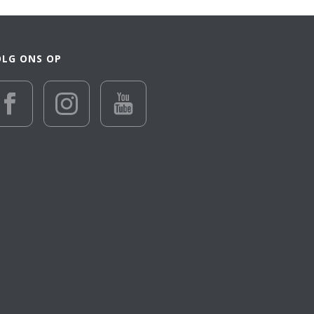
OLG ONS OP
€ 28 055
28 055