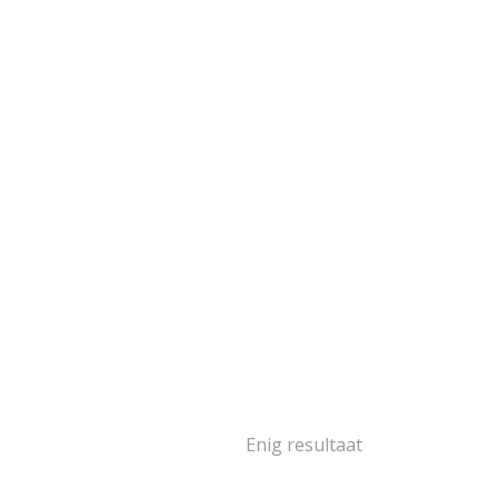
goud
103
goud
2
oud
16
goud
14
goud
2
oud
5
1
ségoud en/of
itgoud
502
rige materialen
15
ina
139
Enig resultaat