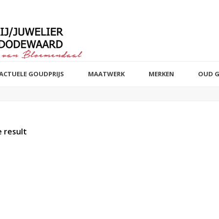
ACTUELE GOUDPRIJS
MAATWERK
MERKEN
OUD 
 result
t of stock products
Sieraad
Edelmetaal
Reset filter
Reset filter
Armbanden
14 k wit, rosé 
82