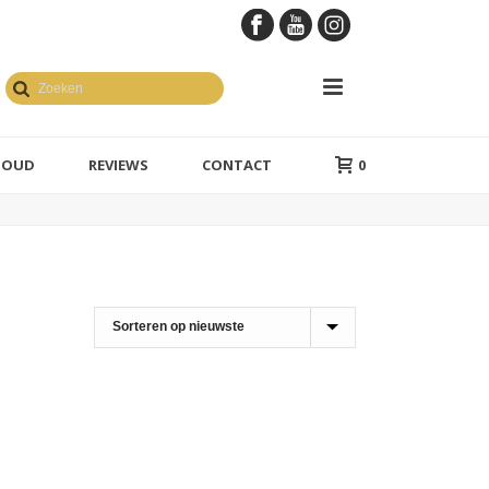
GOUD
REVIEWS
CONTACT
0
en geelgoud
1