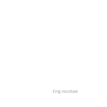
goud
103
goud
2
oud
16
goud
14
goud
2
oud
5
1
ségoud en/of
itgoud
502
rige materialen
15
ina
139
Enig resultaat