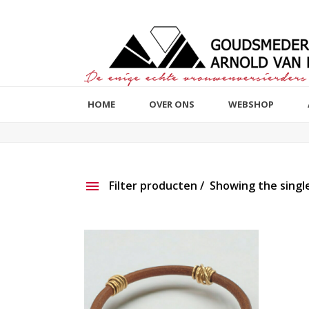
HOME
OVER ONS
WEBSHOP
Filter producten
Showing the single
Aanbieding
Show ou
Productlijn
Reset filter
2e hands
191