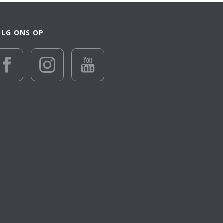
OLG ONS OP
€ 28 055
28 055