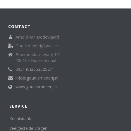
Broche
62
creolen/oorringen
8
creoolhangers
14
Diversen
7
CONTACT
Family Love ring
1
Arnold van Dodewaard
Halssieraden (spangen, colliers en kettingen)
121
Goudsmederij/Juwelier
Hangers
136
Horloges (dames)
13
Bloemendaalseweg 101
Horloges (heren)
2061CE Bloemendaal
3
Letterhanger
2
0031 (0)235252527
Manchetknopen
11
info@goud-smederij.nl
medaillon
6
www.goud-smederij.nl
Miniatuur
25
oorknop/ oorknoppen
16
Oorsieraden
85
SERVICE
Penning, medaille. munt
5
Ringen
302
Kennisbank
Sterrenbeeld
6
Veelgestelde vragen
Zakhorloges
4