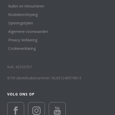
Zegel- of cachet ring
Ruilen en retourneren
1
Edelmetaal
Routebeschrijving
Reset filter
Openingstijden
14 k wit, rosé en geelgoud
1
Algemene voorwaarden
14 karaat geelgoud
103
14 karaat roségoud
2
Privacy Verklaring
14 karaat witgoud
16
Cookieverklaring
18 karaat geelgoud
14
18 karaat roségoud
2
18 karaat witgoud
5
KvK: 42103707
24 karaat goud
1
Geelgoud of Roségoud en/of Combinaties met
BTW identificatienummer: NL001246974B13
Witgoud
502
Keramiek
12
Leer
VOLG ONS OP
1
Platina
3
Titanium en overige materialen
15
Totanium
1