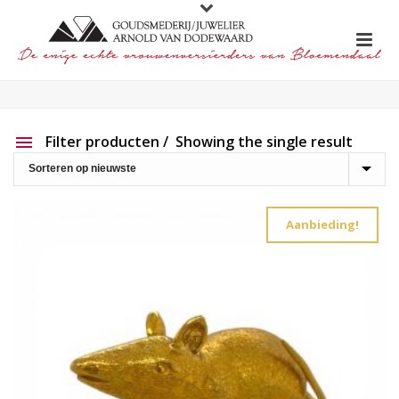
Filter producten
Showing the single result
Aanbieding
Show out of stock products
Aanbieding!
Productlijn
Reset filter
2e hands
191
Charlotte Ehinger-Schwarz
20
Eigen werk
226
Element
1
Lapponia