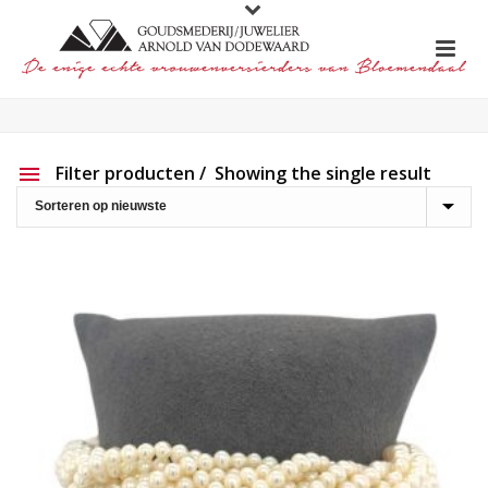
Filter producten
Showing the single result
Aanbieding
Show out of stock products
Productlijn
Reset filter
2e hands
191
Charlotte Ehinger-Schwarz
20
Eigen werk
226
Element
1
Lapponia