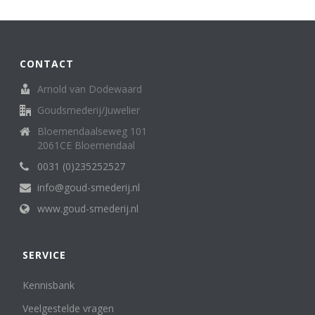
Broche
62
creolen/oorringen
8
creoolhangers
14
Diversen
7
CONTACT
Family Love ring
1
Arnold van Dodewaard
Halssieraden (spangen, colliers en kettingen)
121
Goudsmederij/Juwelier
Hangers
136
Horloges (dames)
13
Bloemendaalseweg 101
Horloges (heren)
2061CE Bloemendaal
3
Letterhanger
2
0031 (0)235252527
Manchetknopen
11
info@goud-smederij.nl
medaillon
6
www.goud-smederij.nl
Miniatuur
25
oorknop/ oorknoppen
16
Oorsieraden
85
SERVICE
Penning, medaille. munt
5
Ringen
302
Kennisbank
Sterrenbeeld
6
Veelgestelde vragen
Zakhorloges
4