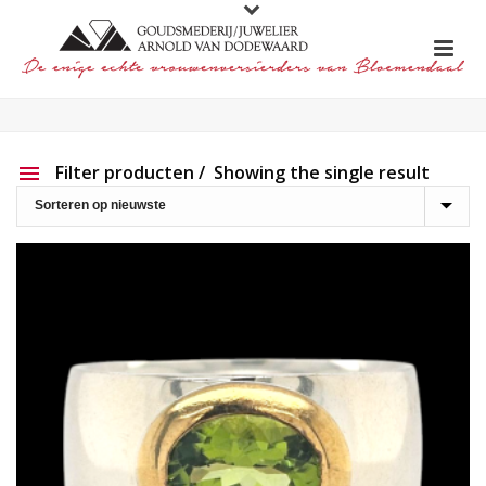
Filter producten
Showing the single result
Aanbieding
Show out of stock products
Productlijn
Reset filter
2e hands
191
Charlotte Ehinger-Schwarz
20
Eigen werk
226
Element
1
Lapponia