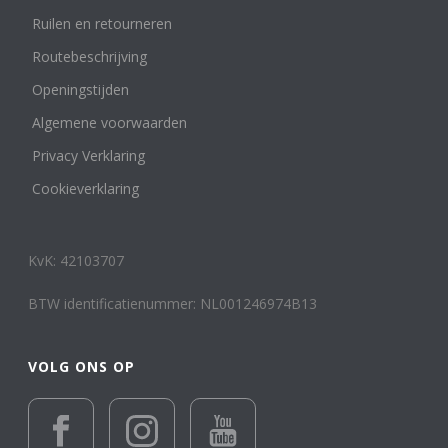
Zegel- of cachet ring
Ruilen en retourneren
1
Edelmetaal
Routebeschrijving
Reset filter
Openingstijden
14 k wit, rosé en geelgoud
1
Algemene voorwaarden
14 karaat geelgoud
103
14 karaat roségoud
2
Privacy Verklaring
14 karaat witgoud
16
Cookieverklaring
18 karaat geelgoud
14
18 karaat roségoud
2
18 karaat witgoud
5
KvK: 42103707
24 karaat goud
1
Geelgoud of Roségoud en/of Combinaties met
BTW identificatienummer: NL001246974B13
Witgoud
502
Keramiek
12
Leer
VOLG ONS OP
1
Platina
3
Titanium en overige materialen
15
Totanium
1