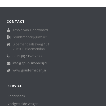
Broche
62
creolen/oorringen
8
creoolhangers
14
Diversen
7
CONTACT
Family Love ring
1
Arnold van Dodewaard
Halssieraden (spangen, colliers en kettingen)
121
Goudsmederij/Juwelier
Hangers
136
Horloges (dames)
13
Bloemendaalseweg 101
Horloges (heren)
2061CE Bloemendaal
3
Letterhanger
2
0031 (0)235252527
Manchetknopen
11
info@goud-smederij.nl
medaillon
6
www.goud-smederij.nl
Miniatuur
25
oorknop/ oorknoppen
16
Oorsieraden
85
SERVICE
Penning, medaille. munt
5
Ringen
302
Kennisbank
Sterrenbeeld
6
Veelgestelde vragen
Zakhorloges
4