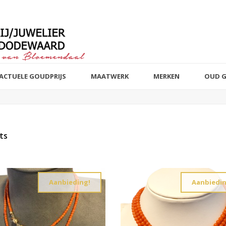
ACTUELE GOUDPRIJS
MAATWERK
MERKEN
OUD 
ts
t of stock products
Aanbieding!
Aanbiedin
Sieraad
Edelmetaal
Reset filter
Reset filter
Armbanden
14 k wit, rosé 
82