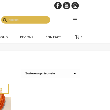
GOUD
REVIEWS
CONTACT
0
g!
en geelgoud
1