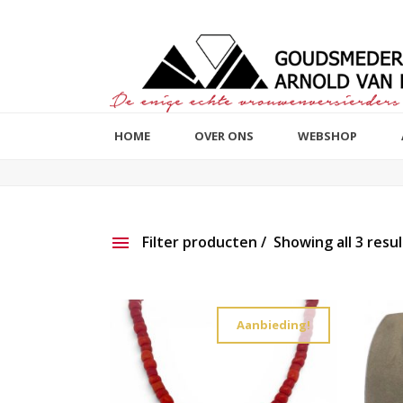
HOME
OVER ONS
WEBSHOP
Filter producten
Showing all 3 resul
Aanbieding
Show ou
Aanbieding!
Productlijn
Reset filter
2e hands
191