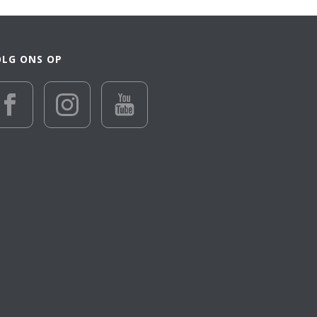
nieuwste
OLG ONS OP
€ 1 374
1 374